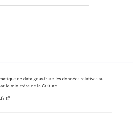
matique de data.gouv.fr sur les données relatives au
ar le ministère de la Culture
.fr